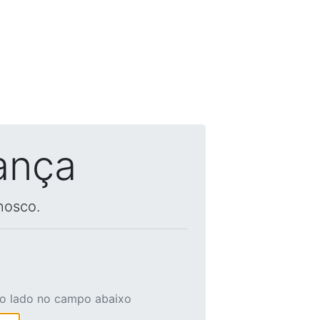
ança
nosco.
ao lado no campo abaixo