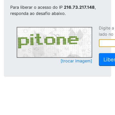
Para liberar o acesso
do IP
216.73.217.148
,
responda ao desafio abaixo.
Digite 
lado no
[trocar imagem]