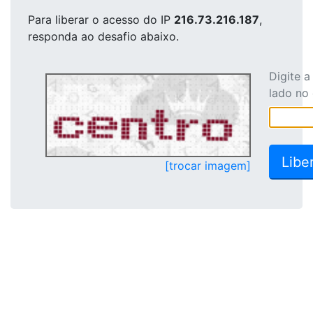
Para liberar o acesso
do IP
216.73.216.187
,
responda ao desafio abaixo.
Digite 
lado no
[trocar imagem]