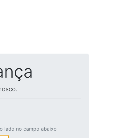
ança
nosco.
ao lado no campo abaixo