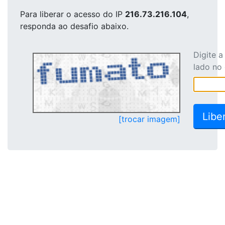
Para liberar o acesso
do IP
216.73.216.104
,
responda ao desafio abaixo.
Digite 
lado no
[trocar imagem]