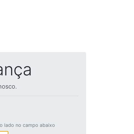
ança
nosco.
ao lado no campo abaixo