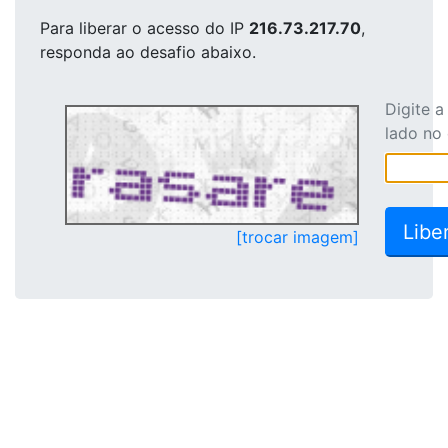
Para liberar o acesso
do IP
216.73.217.70
,
responda ao desafio abaixo.
Digite 
lado no
[trocar imagem]