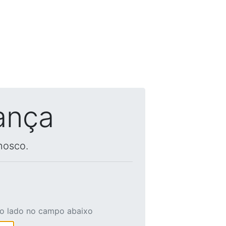
ança
nosco.
ao lado no campo abaixo