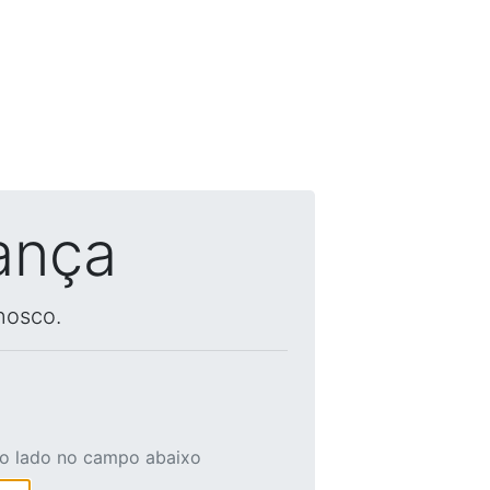
ança
nosco.
ao lado no campo abaixo