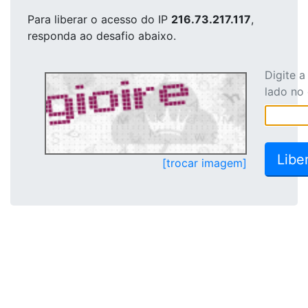
Para liberar o acesso
do IP
216.73.217.117
,
responda ao desafio abaixo.
Digite 
lado no
[trocar imagem]