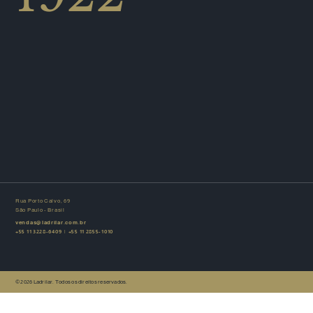
Rua Porto Calvo, 69
São Paulo - Brasil
vendas@ladrilar.com.br
+55 11 3228-6409
|
+55 11 2855-1010
© 2026 Ladrilar. Todos os direitos reservados.