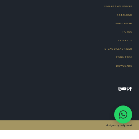
LINHAS EXCLUSIVAS
CATÁLOGO
SIMULADOR
FOTOS
CONTATO
DICAS DA LADRILAR
FORMATOS
DOWLOADS
designed by
endybrasil