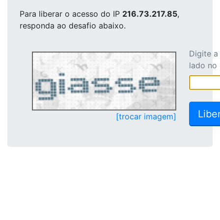
Para liberar o acesso
do IP
216.73.217.85
,
responda ao desafio abaixo.
Digite 
lado no
[trocar imagem]