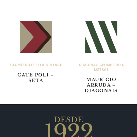
GEOMÉTRICO
,
SETA
,
VINTAGE
DIAGONAL
,
GEOMÉTRICO
,
LISTRAS
CATE POLI –
MAURÍCIO
SETA
ARRUDA –
DIAGONAIS
DESDE
1922