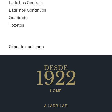
Ladrilhos Centrais
Ladrilhos Contínuos
Quadrado
Tozetos
Cimento queimado
DESDE
1922
HOME
A LADRILAR