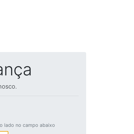
ança
nosco.
ao lado no campo abaixo