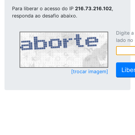
Para liberar o acesso
do IP
216.73.216.102
,
responda ao desafio abaixo.
Digite 
lado no
[trocar imagem]