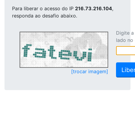
Para liberar o acesso
do IP
216.73.216.104
,
responda ao desafio abaixo.
Digite 
lado no
[trocar imagem]