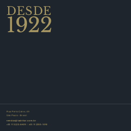
DESDE
1922
Rua Porto Calvo, 69
São Paulo - Brasil
vendas@ladrilar.com.br
+55 11 3228-6409
|
+55 11 2855-1010