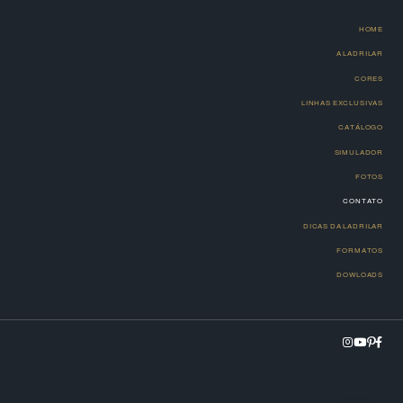
HOME
A LADRILAR
CORES
LINHAS EXCLUSIVAS
CATÁLOGO
SIMULADOR
FOTOS
CONTATO
DICAS DA LADRILAR
FORMATOS
DOWLOADS