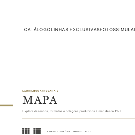
CATÁLOGO
LINHAS EXCLUSIVAS
FOTOS
SIMUL
LADRILHOS ARTESANAIS
MAPA
Explore desenhos, formatos e coleções produzidos à mão desde 1922.
EXIBINDO UM ÚNICO RESULTADO