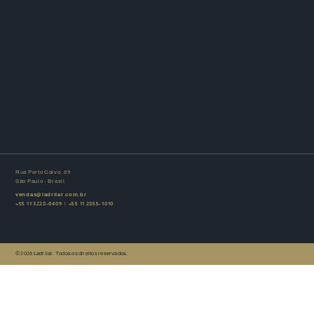
Rua Porto Calvo, 69
São Paulo - Brasil
vendas@ladrilar.com.br
+55 11 3228-6409
|
+55 11 2855-1010
© 2026 Ladrilar. Todos os direitos reservados.