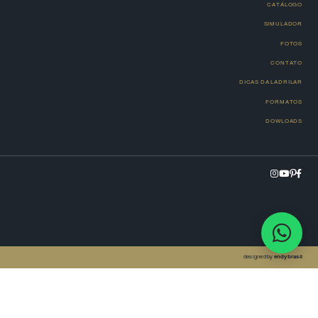
CATÁLOGO
SIMULADOR
FOTOS
CONTATO
DICAS DA LADRILAR
FORMATOS
DOWLOADS
designed by
endybrasil