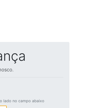
ança
nosco.
ao lado no campo abaixo