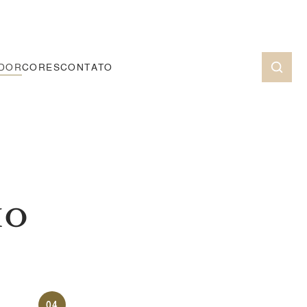
ADOR
CORES
CONTATO
HO
04