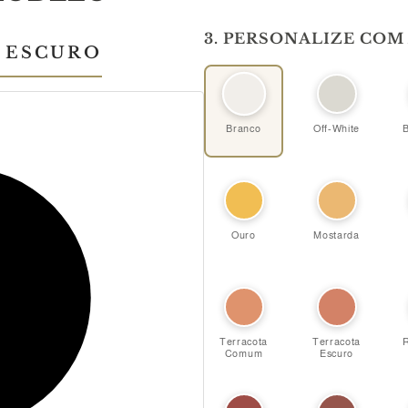
3. PERSONALIZE COM
 ESCURO
Branco
Off-White
B
Ouro
Mostarda
Terracota
Terracota
R
Comum
Escuro