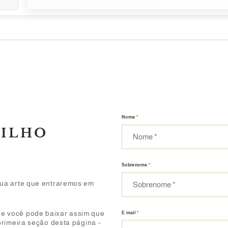
Nome
*
RILHO
Sobrenome
*
sua arte que entraremos em
e você pode baixar assim que
E mail
*
primeira seção desta página -