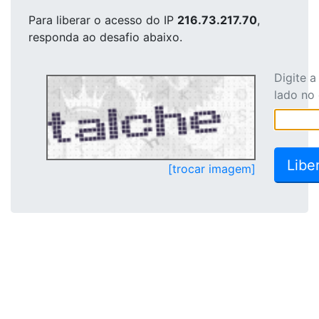
Para liberar o acesso
do IP
216.73.217.70
,
responda ao desafio abaixo.
Digite 
lado no
[trocar imagem]