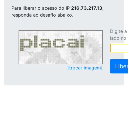
Para liberar o acesso
do IP
216.73.217.13
,
responda ao desafio abaixo.
Digite 
lado no
[trocar imagem]