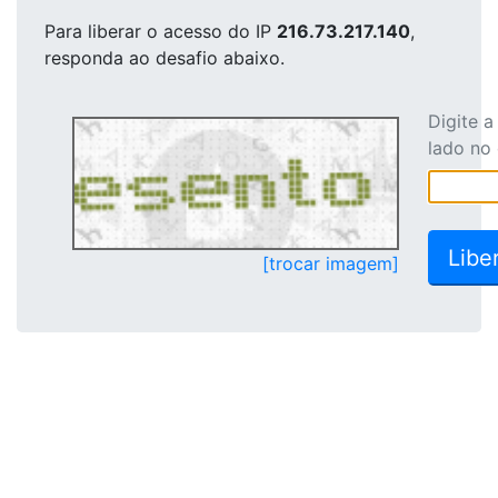
Para liberar o acesso
do IP
216.73.217.140
,
responda ao desafio abaixo.
Digite 
lado no
[trocar imagem]