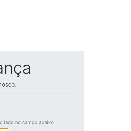
ança
nosco.
ao lado no campo abaixo