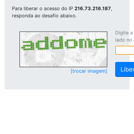
Para liberar o acesso
do IP
216.73.216.187
,
responda ao desafio abaixo.
Digite 
lado no
[trocar imagem]