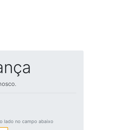
ança
nosco.
ao lado no campo abaixo