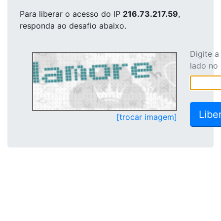
Para liberar o acesso
do IP
216.73.217.59
,
responda ao desafio abaixo.
Digite 
lado no
[trocar imagem]