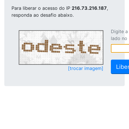
Para liberar o acesso
do IP
216.73.216.187
,
responda ao desafio abaixo.
Digite 
lado no
[trocar imagem]