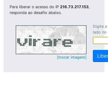
Para liberar o acesso
do IP
216.73.217.153
,
responda ao desafio abaixo.
Digite 
lado no
[trocar imagem]