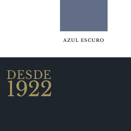
AZUL ESCURO
DESDE
1922