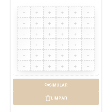
+
+
+
+
+
+
+
+
+
+
+
+
+
+
+
+
+
+
+
+
+
+
+
+
+
+
+
+
+
+
+
+
+
+
+
+
SIMULAR
LIMPAR