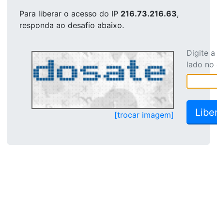
Para liberar o acesso
do IP
216.73.216.63
,
responda ao desafio abaixo.
Digite 
lado no
[trocar imagem]