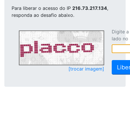
Para liberar o acesso
do IP
216.73.217.134
,
responda ao desafio abaixo.
Digite 
lado no
[trocar imagem]