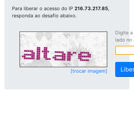
Para liberar o acesso
do IP
216.73.217.85
,
responda ao desafio abaixo.
Digite 
lado no
[trocar imagem]