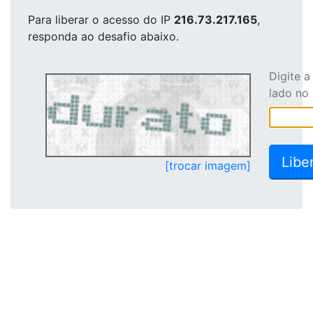
Para liberar o acesso
do IP
216.73.217.165
,
responda ao desafio abaixo.
Digite 
lado no
[trocar imagem]