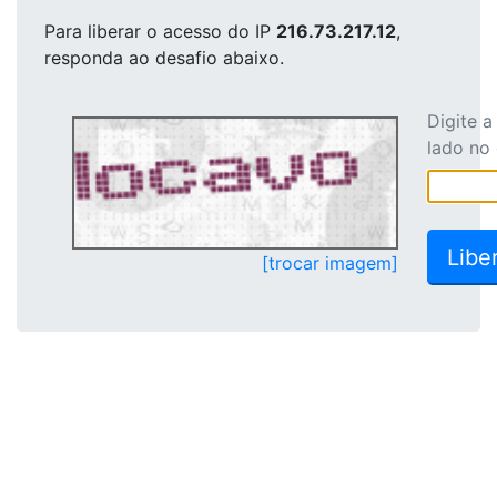
Para liberar o acesso
do IP
216.73.217.12
,
responda ao desafio abaixo.
Digite 
lado no
[trocar imagem]