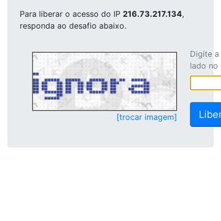
Para liberar o acesso
do IP
216.73.217.134
,
responda ao desafio abaixo.
Digite 
lado no
[trocar imagem]