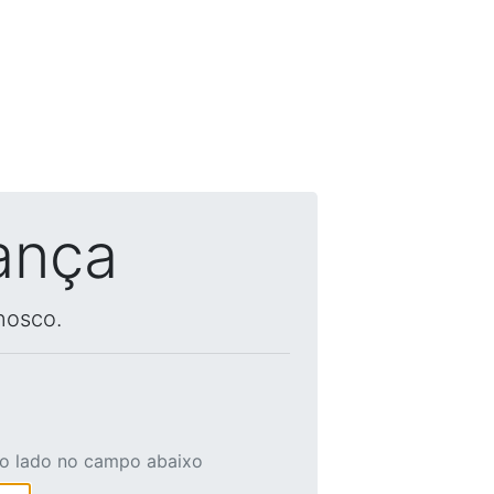
ança
nosco.
ao lado no campo abaixo