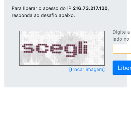
Para liberar o acesso
do IP
216.73.217.120
,
responda ao desafio abaixo.
Digite 
lado no
[trocar imagem]