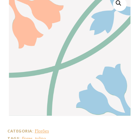
CATEGORIA:
Florões
TAGS:
,
flores
tulipa