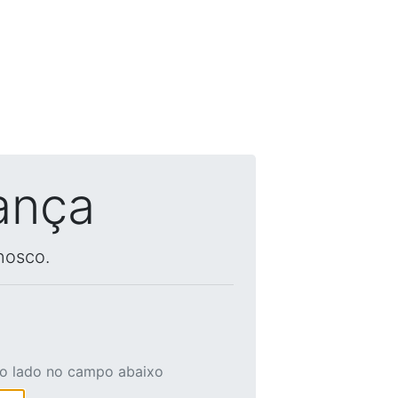
ança
nosco.
ao lado no campo abaixo