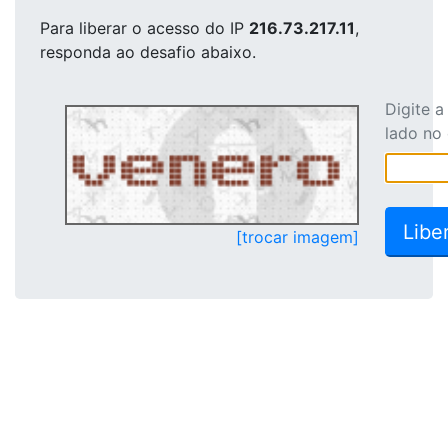
Para liberar o acesso
do IP
216.73.217.11
,
responda ao desafio abaixo.
Digite 
lado no
[trocar imagem]