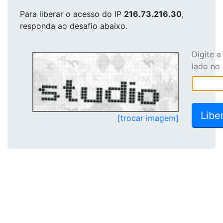
Para liberar o acesso
do IP
216.73.216.30
,
responda ao desafio abaixo.
Digite 
lado no
[trocar imagem]