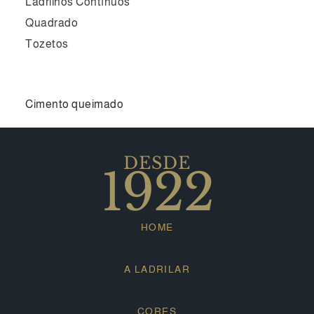
Ladrilhos Contínuos
Quadrado
Tozetos
Cimento queimado
DESDE
1922
HOME
A LADRILAR
CORES