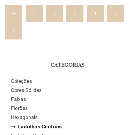
1
←
2
3
4
5
6
CATEGORIAS
Coleções
Cores Sólidas
Faixas
Florões
Hexagonais
Ladrilhos Centrais