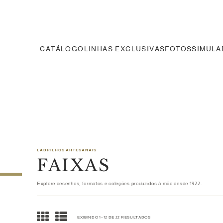
CATÁLOGO
LINHAS EXCLUSIVAS
FOTOS
SIMUL
LADRILHOS ARTESANAIS
FAIXAS
Explore desenhos, formatos e coleções produzidos à mão desde 1922.
EXIBINDO 1–12 DE 22 RESULTADOS
CLASSIFICADO