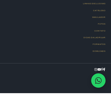
LINHAS EXCLUSIVAS
CATÁLOGO
SIMULADOR
FOTOS
CONTATO
DICAS DA LADRILAR
FORMATOS
DOWLOADS
designed by
endybrasil