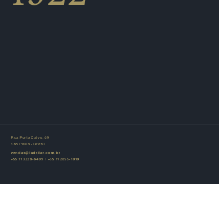
Rua Porto Calvo, 69
São Paulo - Brasil
vendas@ladrilar.com.br
+55 11 3228-6409
|
+55 11 2855-1010
© 2026 Ladrilar. Todos os direitos reservados.