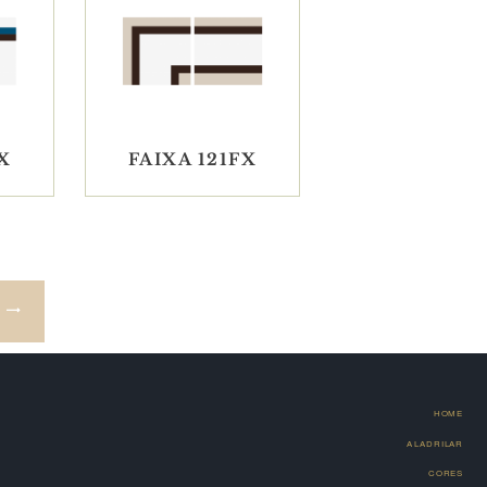
X
FAIXA 121FX
→
HOME
A LADRILAR
CORES