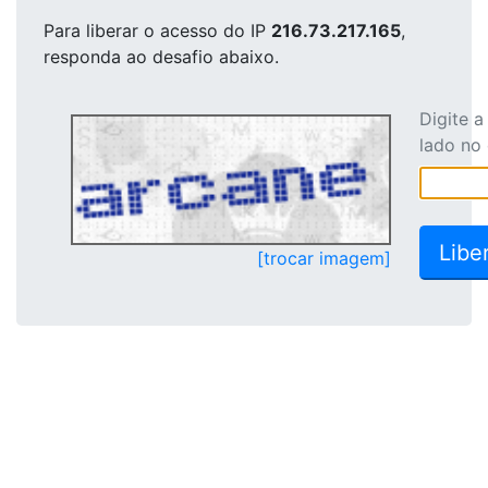
Para liberar o acesso
do IP
216.73.217.165
,
responda ao desafio abaixo.
Digite 
lado no
[trocar imagem]