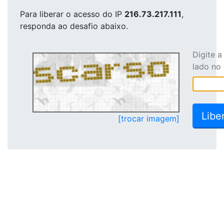
Para liberar o acesso
do IP
216.73.217.111
,
responda ao desafio abaixo.
Digite 
lado no
[trocar imagem]