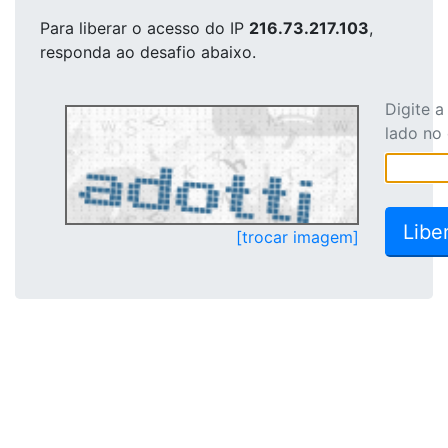
Para liberar o acesso
do IP
216.73.217.103
,
responda ao desafio abaixo.
Digite 
lado no
[trocar imagem]